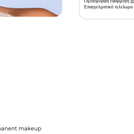
Ομοιόμορφη εφαρμογή χ
Επαγγελματικό τελείωμα
ermanent makeup