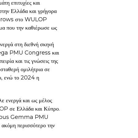
άτη επιτυχίες και
 στην Ελλάδα και γρήγορα
r Brows στο WULOP
γμα που την καθιέρωσε ως
νεργά στη διεθνή σκηνή
ο Mega PMU Congress και
ρία και τις γνώσεις της
 σταθερή ομιλήτρια σε
, ενώ το 2024 η
αλε ενεργά και ως μέλος
LOP σε Ελλάδα και Κύπρο.
stigιous Gemma PMU
ακόμη περισσότερο την