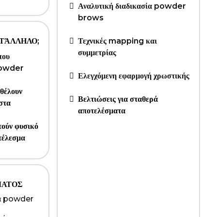
Αναλυτική διαδικασία powder
brows
ΑΤΆΛΛΗΛΟ;
Τεχνικές mapping και
συμμετρίας
που
 powder
Ελεγχόμενη εφαρμογή χρωστικής
 θέλουν
Βελτιώσεις για σταθερά
στα
αποτελέσματα
τούν φυσικό
τέλεσμα
ΜΑΤΟΣ
να powder